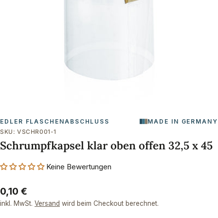
Öffnen Sie das Medium 0 im Modalformat
EDLER FLASCHENABSCHLUSS
MADE IN GERMANY
SKU:
VSCHR001-1
Schrumpfkapsel klar oben offen 32,5 x 45
Keine Bewertungen
Regulärer
0,10 €
Preis
inkl. MwSt.
Versand
wird beim Checkout berechnet.