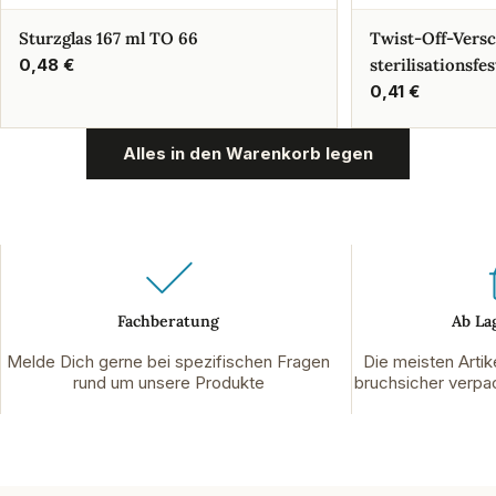
Sturzglas 167 ml TO 66
Twist-Off-Vers
Regulärer
0,48 €
sterilisationsfes
Preis
Regulärer
0,41 €
Preis
Alles in den Warenkorb legen
Fachberatung
Ab La
Melde Dich gerne bei spezifischen Fragen
Die meisten Artik
rund um unsere Produkte
bruchsicher verpac