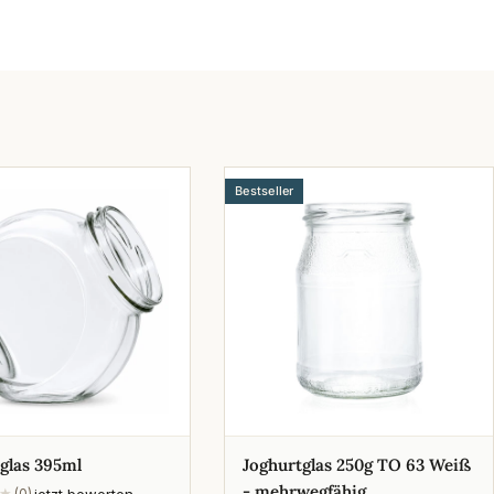
Bestseller
glas 395ml
Joghurtglas 250g TO 63 Weiß
- mehrwegfähig
jetzt bewerten
★
(0)