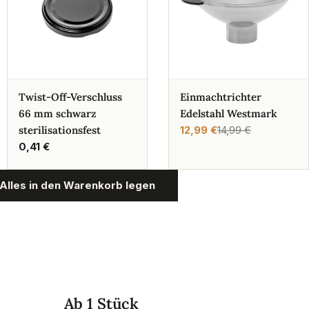
Twist-Off-Verschluss
Einmachtrichter
66 mm schwarz
Edelstahl Westmark
sterilisationsfest
12,99 €
14,99 €
Verkaufspreis
Regulärer
Regulärer
0,41 €
Preis
Preis
Alles in den Warenkorb legen
Ab 1 Stück