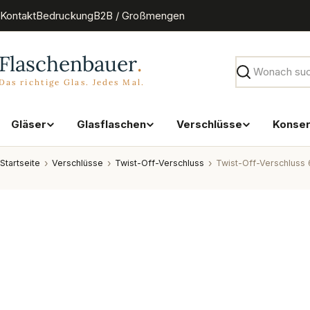
Zum
Kontakt
Bedruckung
B2B / Großmengen
Inhalt
springen
Suchen
Gläser
Glasflaschen
Verschlüsse
Konse
Startseite
Verschlüsse
Twist-Off-Verschluss
Twist-Off-Verschluss