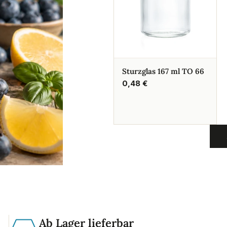
Sturzglas 167 ml TO 66
Regulärer
0,48 €
Preis
Ab Lager lieferbar