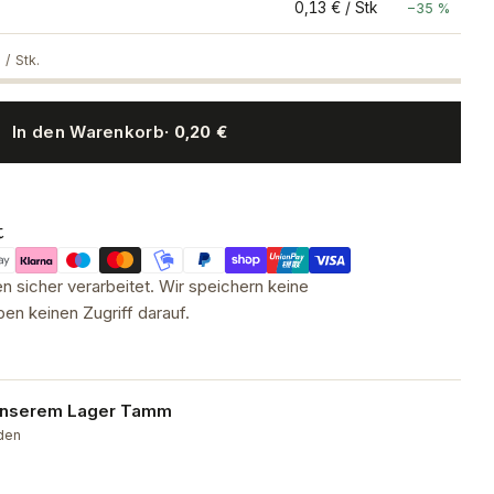
0,13 € / Stk
−35 %
 / Stk.
In den Warenkorb
· 0,20 €
t
 sicher verarbeitet. Wir speichern keine
en keinen Zugriff darauf.
 unserem
Lager Tamm
nden