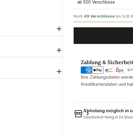
ab 500 Verschlüsse
Noch
49 Verschlüsse
bis 0,16 €
Zahlungsmethoden
Zahlung & Sicherhei
Ihre Zahlungsdaten werden
Kreditkartendaten und hab
Abholung möglich in
Gewöhnlich fertig in 24 Stu