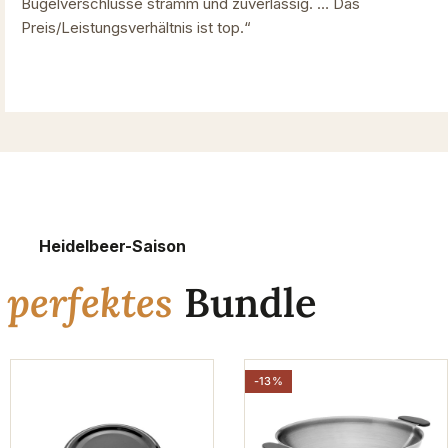
Bügelverschlüsse stramm und zuverlässig. … Das
Preis/Leistungsverhältnis ist top.“
Heidelbeer-Saison
n
perfektes
Bundle
-13%