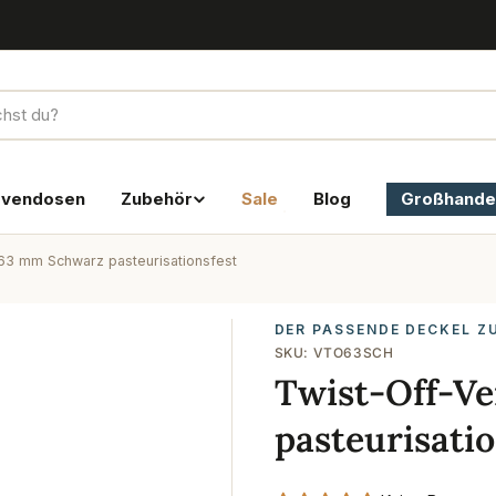
rvendosen
Zubehör
Sale
Blog
Großhande
 63 mm Schwarz pasteurisationsfest
DER PASSENDE DECKEL Z
SKU:
VTO63SCH
Twist-Off-V
pasteurisatio