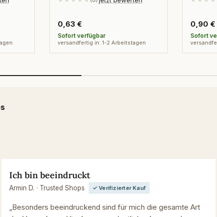
Regulärer
0,63 €
Regulä
0,90 €
Preis
Preis
Sofort verfügbar
Sofort v
tagen
versandfertig in: 1-2 Arbeitstagen
versandfer
ps
Ich bin beeindruckt
Armin D. · Trusted Shops
✓ Verifizierter Kauf
„Besonders beeindruckend sind für mich die gesamte Art