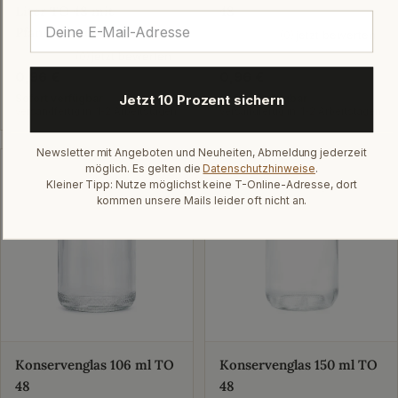
Liter TO 48 mit
48
Pfandaufdruck
jetzt bewerten
★★★★★
(0)
jetzt bewerten
★★★★★
(0)
Regulärer
0,96 €
Regulärer
0,96 €
Preis
Preis
Jetzt 10 Prozent sichern
Sofort verfügbar
Sofort verfügbar
versandfertig in: 1-2 Arbeitstagen
versandfertig in: 1-2 Arbeitstagen
Newsletter mit Angeboten und Neuheiten, Abmeldung jederzeit
möglich. Es gelten die
Datenschutzhinweise
.
Kleiner Tipp: Nutze möglichst keine T-Online-Adresse, dort
kommen unsere Mails leider oft nicht an.
Konservenglas 106 ml TO
Konservenglas 150 ml TO
48
48