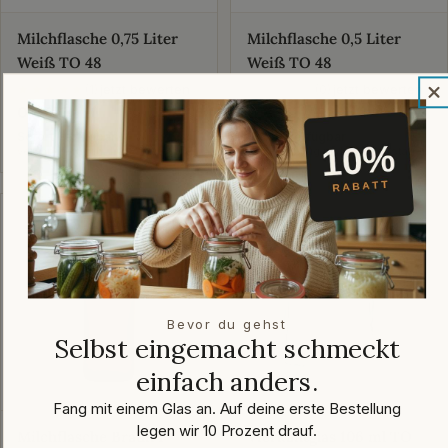
Milchflasche 0,75 Liter
Milchflasche 0,5 Liter
Weiß TO 48
Weiß TO 48
jetzt bewerten
jetzt bewerten
★★★★★
★★★★★
(1)
★★★★★
(0)
Regulärer
0,89 €
Regulärer
0,82 €
Preis
Preis
Sofort verfügbar
Sofort verfügbar
versandfertig in: 1-2 Arbeitstagen
versandfertig in: 1-2 Arbeitstagen
Bevor du gehst
Selbst eingemacht schmeckt
einfach anders.
Fang mit einem Glas an. Auf deine erste Bestellung
legen wir 10 Prozent drauf.
Milchflasche Braun 1
Vierkantglas 106 ml TO