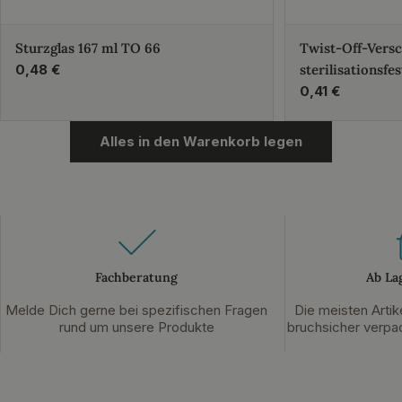
Sturzglas 167 ml TO 66
Twist-Off-Vers
Regulärer
0,48 €
sterilisationsfes
Preis
Regulärer
0,41 €
Preis
Alles in den Warenkorb legen
Fachberatung
Ab La
Melde Dich gerne bei spezifischen Fragen
Die meisten Artik
rund um unsere Produkte
bruchsicher verpac