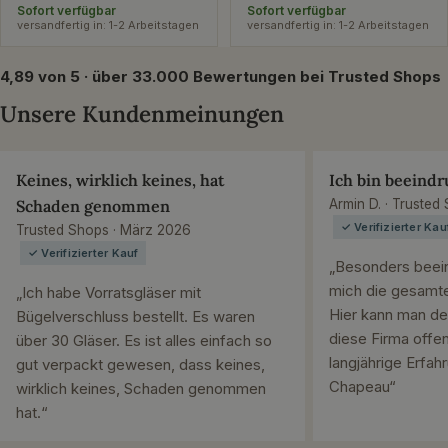
Preis
Preis
Sofort verfügbar
Sofort verfügbar
versandfertig in: 1-2 Arbeitstagen
versandfertig in: 1-2 Arbeitstagen
4,89 von 5 · über 33.000 Bewertungen bei Trusted Shops
Unsere Kundenmeinungen
Keines, wirklich keines, hat
Ich bin beeindr
Schaden genommen
Armin D. · Trusted
✓ Verifizierter Kau
Trusted Shops · März 2026
✓ Verifizierter Kauf
„Besonders beein
mich die gesamte
„Ich habe Vorratsgläser mit
Hier kann man de
Bügelverschluss bestellt. Es waren
diese Firma offen
über 30 Gläser. Es ist alles einfach so
langjährige Erfah
gut verpackt gewesen, dass keines,
Chapeau“
wirklich keines, Schaden genommen
hat.“