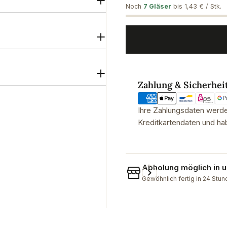
Noch
7 Gläser
bis 1,43 € / Stk.
Zahlungsmethoden
Zahlung & Sicherhei
Ihre Zahlungsdaten werden
Kreditkartendaten und hab
Abholung möglich in
Gewöhnlich fertig in 24 Stu