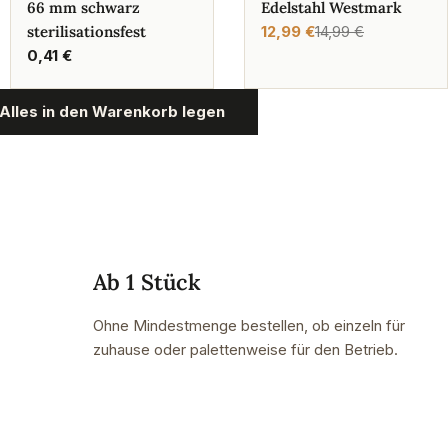
66 mm schwarz
Edelstahl Westmark
sterilisationsfest
12,99 €
14,99 €
Verkaufspreis
Regulärer
Regulärer
0,41 €
Preis
Preis
Alles in den Warenkorb legen
Ab 1 Stück
Ohne Mindestmenge bestellen, ob einzeln für
zuhause oder palettenweise für den Betrieb.