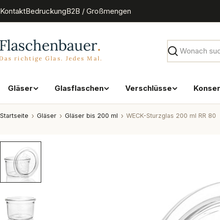
Zum
Kontakt
Bedruckung
B2B / Großmengen
Inhalt
springen
Suchen
Gläser
Glasflaschen
Verschlüsse
Konse
Startseite
Gläser
Gläser bis 200 ml
WECK-Sturzglas 200 ml RR 80