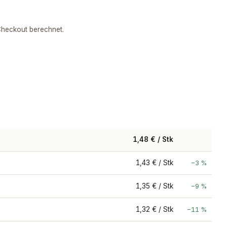
heckout berechnet.
lformat
1,48 € / Stk
1,43 € / Stk
−3 %
1,35 € / Stk
−9 %
1,32 € / Stk
−11 %