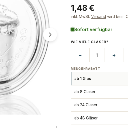
Regulärer
1,48 €
Preis
inkl. MwSt.
Versand
wird beim C
Sofort verfügbar
Öffnen Sie das Medium 1 im Moda
WIE VIELE GLÄSER?
−
+
MENGENRABATT
ab 1 Glas
ab 8 Gläser
ab 24 Gläser
ab 48 Gläser