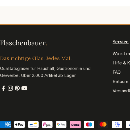
Service
Wo ist m
Das richtige Glas. Jedes Mal.
Hilfe & 
Qualitätsgläser für Haushalt, Gastronomie und
FAQ
Gewerbe. Über 2.000 Artikel ab Lager.
Retoure
Versand
Facebook
Instagram
Pinterest
YouTube
Zahlungsmethoden