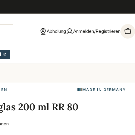
Abholung
Anmelden/Registrieren
War
l
HEN
MADE IN GERMANY
las 200 ml RR 80
ngen