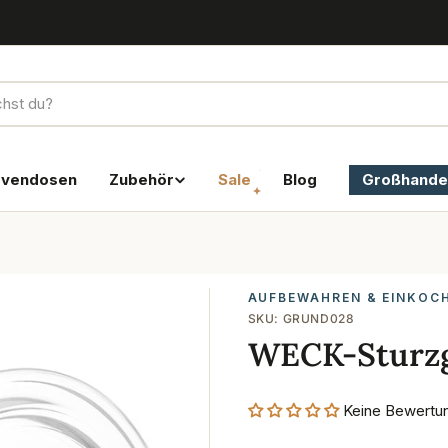
rvendosen
Zubehör
Sale
Blog
Großhande
AUFBEWAHREN & EINKOC
SKU:
GRUND028
WECK-Sturzg
Keine Bewertu