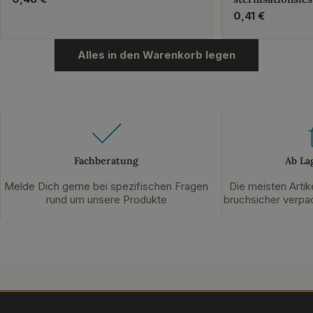
Preis
Regulärer
0,41 €
Preis
Alles in den Warenkorb legen
Fachberatung
Ab La
Melde Dich gerne bei spezifischen Fragen
Die meisten Artik
rund um unsere Produkte
bruchsicher verpac