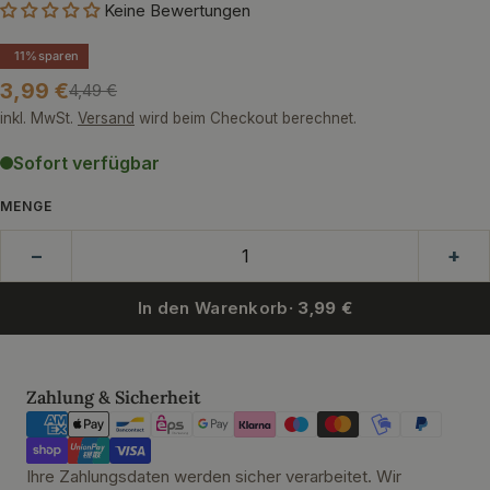
Keine Bewertungen
11%
sparen
3,99 €
4,49 €
Verkaufspreis
Regulärer
Preis
inkl. MwSt.
Versand
wird beim Checkout berechnet.
Sofort verfügbar
MENGE
−
+
In den Warenkorb
· 3,99 €
Zahlungsmethoden
Zahlung & Sicherheit
Ihre Zahlungsdaten werden sicher verarbeitet. Wir