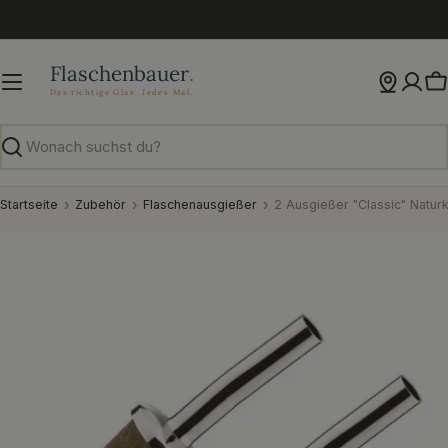
Zum
Inhalt
springen
W
Suchen
Startseite
Zubehör
Flaschenausgießer
2 Ausgießer "Classic" Natur