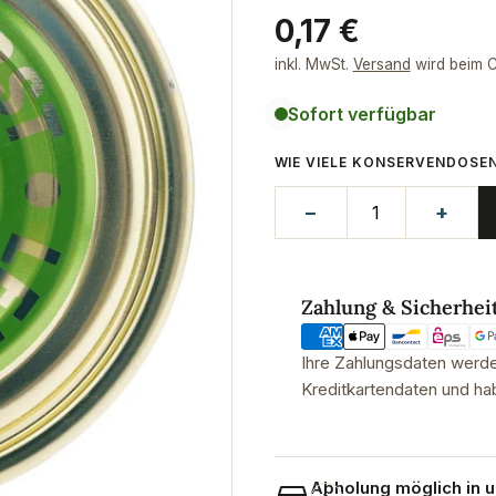
Regulärer
0,17 €
Preis
inkl. MwSt.
Versand
wird beim C
Sofort verfügbar
WIE VIELE KONSERVENDOSE
−
+
Zahlungsmethoden
Zahlung & Sicherhei
Ihre Zahlungsdaten werden
Kreditkartendaten und hab
Abholung möglich in