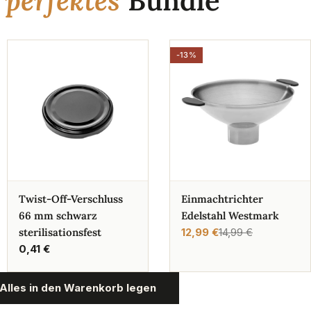
n
perfektes
Bundle
-13%
Twist-Off-Verschluss
Einmachtrichter
66 mm schwarz
Edelstahl Westmark
sterilisationsfest
12,99 €
14,99 €
Verkaufspreis
Regulärer
Regulärer
0,41 €
Preis
Preis
Alles in den Warenkorb legen