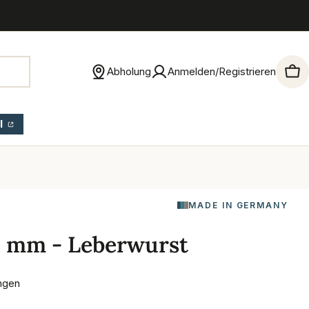
Abholung
Anmelden/Registrieren
War
l
MADE IN GERMANY
9 mm - Leberwurst
ngen