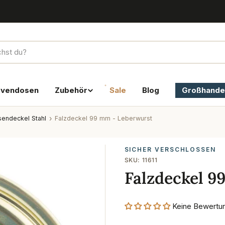
rvendosen
Zubehör
Sale
Blog
Großhande
endeckel Stahl
Falzdeckel 99 mm - Leberwurst
SICHER VERSCHLOSSEN
SKU:
11611
Falzdeckel 9
Keine Bewertu