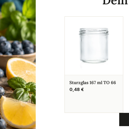
Dei
Sturzglas 167 ml TO 66
Regulärer
0,48 €
Preis