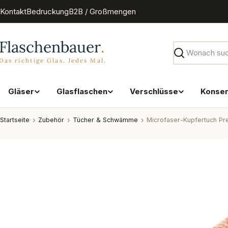
Zum
Kontakt
Bedruckung
B2B / Großmengen
Inhalt
springen
Suchen
Gläser
Glasflaschen
Verschlüsse
Konse
Startseite
Zubehör
Tücher & Schwämme
Microfaser-Kupfertuch P