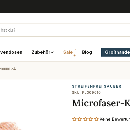
rvendosen
Zubehör
Sale
Blog
Großhande
remium XL
STREIFENFREI SAUBER
SKU:
PL009010
Microfaser-
Keine Bewertu