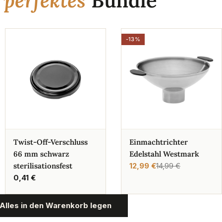
n
perfektes
Bundle
-13%
Twist-Off-Verschluss
Einmachtrichter
66 mm schwarz
Edelstahl Westmark
sterilisationsfest
12,99 €
14,99 €
Verkaufspreis
Regulärer
Regulärer
0,41 €
Preis
Preis
Alles in den Warenkorb legen