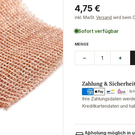
Regulärer
4,75 €
Preis
inkl. MwSt.
Versand
wird beim C
Sofort verfügbar
MENGE
−
+
Zahlungsmethoden
Zahlung & Sicherhei
Ihre Zahlungsdaten werden
Kreditkartendaten und hab
Abholung möglich in