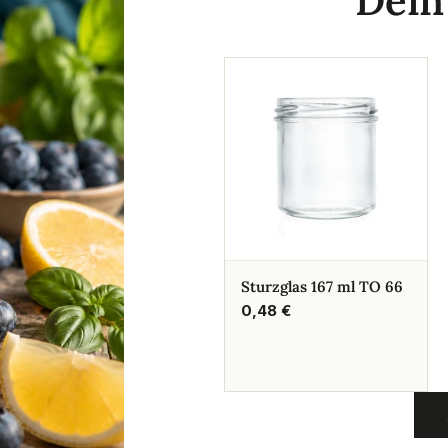
Dei
Sturzglas 167 ml TO 66
Regulärer
0,48 €
Preis