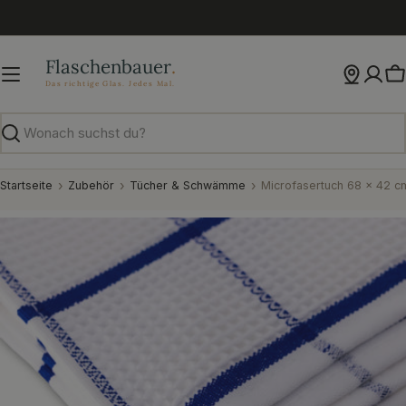
Zum
Inhalt
springen
W
Suchen
Startseite
Zubehör
Tücher & Schwämme