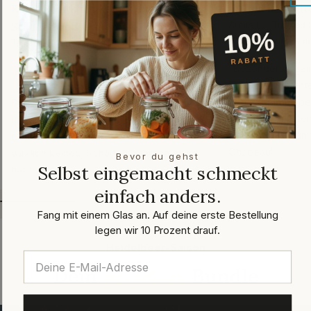
Keines, wirklich keines, hat
Ich bin beeindr
Schaden genommen
Armin D. · Trusted
✓ Verifizierter Kau
Trusted Shops · März 2026
✓ Verifizierter Kauf
„Besonders beein
mich die gesamte
„Ich habe Vorratsgläser mit
Hier kann man de
Bügelverschluss bestellt. Es waren
diese Firma offen
über 30 Gläser. Es ist alles einfach so
langjährige Erfah
gut verpackt gewesen, dass keines,
Chapeau“
wirklich keines, Schaden genommen
Bevor du gehst
Selbst eingemacht schmeckt
hat.“
einfach anders.
Fang mit einem Glas an. Auf deine erste Bestellung
legen wir 10 Prozent drauf.
Heidelbeer-Saison
Dein
perfektes
Bundle