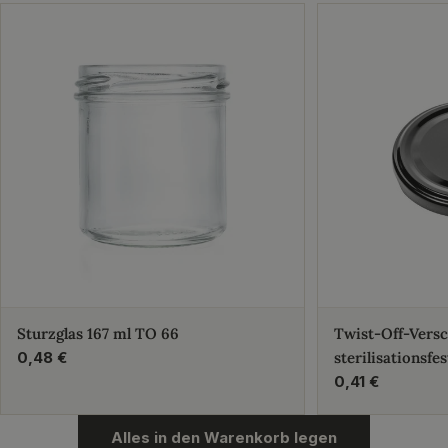
Sturzglas 167 ml TO 66
Twist-Off-Vers
Regulärer
0,48 €
sterilisationsfes
Preis
Regulärer
0,41 €
Preis
Alles in den Warenkorb legen