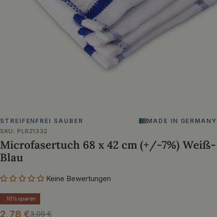
Öffnen Sie das Medium 0 im Modalformat
STREIFENFREI SAUBER
MADE IN GERMANY
SKU:
PL621332
Microfasertuch 68 x 42 cm (+/-7%) Weiß-
Blau
Keine Bewertungen
10%
sparen
2,78 €
3,09 €
Verkaufspreis
Regulärer