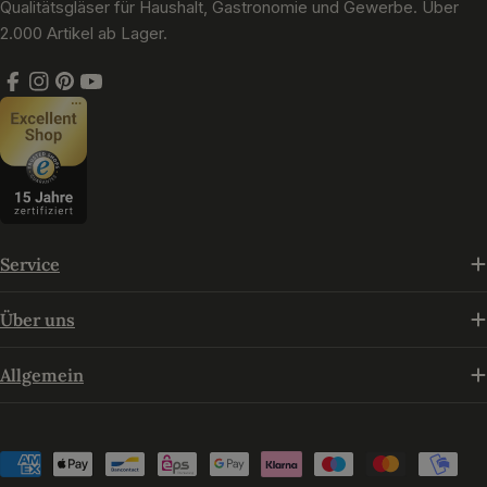
Qualitätsgläser für Haushalt, Gastronomie und Gewerbe. Über
2.000 Artikel ab Lager.
Facebook
Instagram
Pinterest
YouTube
Service
Über uns
Allgemein
Zahlungsmethoden