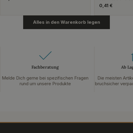
Preis
Regulärer
0,41 €
Preis
Alles in den Warenkorb legen
Fachberatung
Ab La
Melde Dich gerne bei spezifischen Fragen
Die meisten Artik
rund um unsere Produkte
bruchsicher verpac