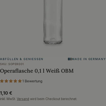
Öffnen Sie das Medium 0 im Modalformat
ABFÜLLEN & GENIESSEN
MADE IN GERMANY
SKU:
SOPER001
Operaflasche 0,1 l Weiß OBM
1 Bewertung
Regulärer
1,10 €
Preis
inkl. MwSt.
Versand
wird beim Checkout berechnet.