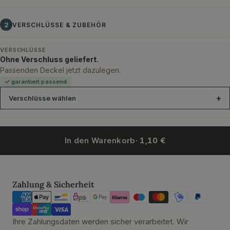
2
VERSCHLÜSSE & ZUBEHÖR
VERSCHLÜSSE
Ohne Verschluss geliefert.
Passenden Deckel jetzt dazulegen.
✓ garantiert passend
Verschlüsse wählen
In den Warenkorb
· 1,10 €
Spitzkorken 13 mm - 14/11x22
Holzgriffkorken 13x10 - 13 mm
Zahlungsmethoden
Zahlung & Sicherheit
Ihre Zahlungsdaten werden sicher verarbeitet. Wir