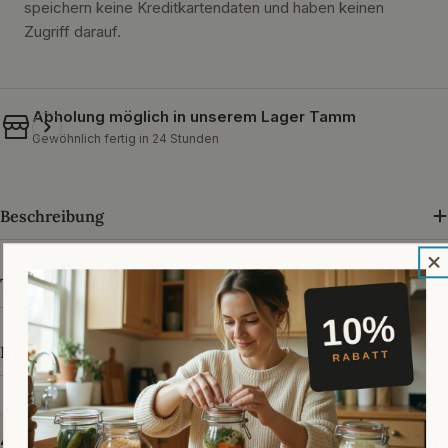
speichern keine Kreditkartendaten und haben keinen
Zugriff darauf.
Abholung möglich in unserem
Lager Tamm
Gewöhnlich fertig in 24 Stunden
Beschreibung
Technische Daten
Herstellerangaben
4,89 von 5 · über 33.000 Bewertungen bei Trusted Shops