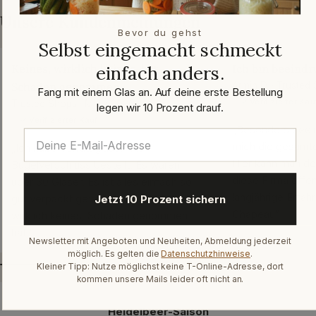
Unsere Kundenmeinungen
Bevor du gehst
Selbst eingemacht schmeckt
einfach anders.
Keines, wirklich keines, hat
Ich bin beeindr
Schaden genommen
Armin D. · Trusted
Fang mit einem Glas an. Auf deine erste Bestellung
✓ Verifizierter Kau
Trusted Shops · März 2026
legen wir 10 Prozent drauf.
✓ Verifizierter Kauf
„Besonders beein
mich die gesamte
„Ich habe Vorratsgläser mit
Hier kann man de
Bügelverschluss bestellt. Es waren
diese Firma offen
über 30 Gläser. Es ist alles einfach so
langjährige Erfah
gut verpackt gewesen, dass keines,
Jetzt 10 Prozent sichern
Chapeau“
wirklich keines, Schaden genommen
hat.“
Newsletter mit Angeboten und Neuheiten, Abmeldung jederzeit
möglich. Es gelten die
Datenschutzhinweise
.
Kleiner Tipp: Nutze möglichst keine T-Online-Adresse, dort
kommen unsere Mails leider oft nicht an.
Heidelbeer-Saison