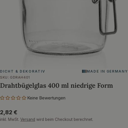
Öffnen Sie das Medium 0 im Modalformat
DICHT & DEKORATIV
MADE IN GERMANY
SKU:
GDRAH401
Drahtbügelglas 400 ml niedrige Form
Keine Bewertungen
Regulärer
2,82 €
Preis
inkl. MwSt.
Versand
wird beim Checkout berechnet.