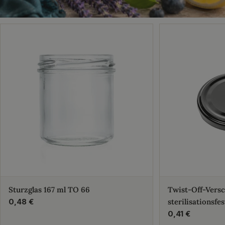
Sturzglas 167 ml TO 66
Twist-Off-Vers
Regulärer
0,48 €
sterilisationsfes
Preis
Regulärer
0,41 €
Preis