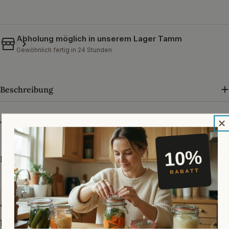
Abholung möglich in unserem
Lager Tamm
Gewöhnlich fertig in 24 Stunden
Beschreibung
Technische Daten
Herstellerangaben
4,89 von 5 · über 33.000 Bewertungen bei Trusted Shops
Unsere Kundenmeinungen