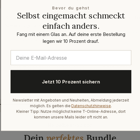
Bevor du gehst
Selbst eingemacht schmeckt
Keines, wirklich keines, hat
Ich bin beeindr
einfach anders.
Schaden genommen
Armin D. · Trusted
✓ Verifizierter Kau
Trusted Shops · März 2026
Fang mit einem Glas an. Auf deine erste Bestellung
legen wir 10 Prozent drauf.
✓ Verifizierter Kauf
„Besonders beein
mich die gesamte
„Ich habe Vorratsgläser mit
Hier kann man de
Bügelverschluss bestellt. Es waren
diese Firma offen
über 30 Gläser. Es ist alles einfach so
langjährige Erfah
gut verpackt gewesen, dass keines,
Jetzt 10 Prozent sichern
Chapeau“
wirklich keines, Schaden genommen
hat.“
Newsletter mit Angeboten und Neuheiten, Abmeldung jederzeit
möglich. Es gelten die
Datenschutzhinweise
.
Kleiner Tipp: Nutze möglichst keine T-Online-Adresse, dort
kommen unsere Mails leider oft nicht an.
Heidelbeer-Saison
Dein
perfektes
Bundle