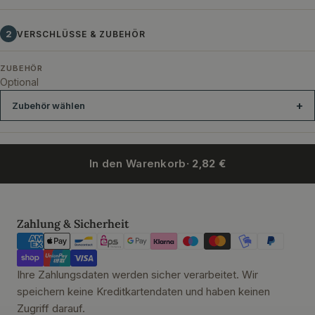
2
VERSCHLÜSSE & ZUBEHÖR
ZUBEHÖR
Optional
Zubehör wählen
In den Warenkorb
· 2,82 €
Gummiring rot f. Drahtbügelglas 68x94 mm
Gummiring weiß Drah
Zahlungsmethoden
Zahlung & Sicherheit
Ihre Zahlungsdaten werden sicher verarbeitet. Wir
speichern keine Kreditkartendaten und haben keinen
Zugriff darauf.