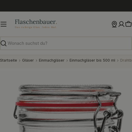
Zum
Inhalt
springen
W
Suchen
Startseite
Gläser
Einmachgläser
Einmachgläser bis 500 ml