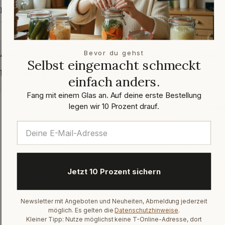
Herstellerangaben
Bevor du gehst
4,89 von 5 · über 33.000 Bewertungen bei Trusted Shops
Selbst eingemacht schmeckt
Unsere Kundenmeinungen
einfach anders.
Fang mit einem Glas an. Auf deine erste Bestellung
legen wir 10 Prozent drauf.
Keines, wirklich keines, hat
Ich bin beeindr
Schaden genommen
Armin D. · Trusted
✓ Verifizierter Kau
Trusted Shops · März 2026
✓ Verifizierter Kauf
„Besonders beein
mich die gesamte
„Ich habe Vorratsgläser mit
Jetzt 10 Prozent sichern
Hier kann man de
Bügelverschluss bestellt. Es waren
diese Firma offen
über 30 Gläser. Es ist alles einfach so
langjährige Erfah
gut verpackt gewesen, dass keines,
Newsletter mit Angeboten und Neuheiten, Abmeldung jederzeit
Chapeau“
möglich. Es gelten die
Datenschutzhinweise
.
wirklich keines, Schaden genommen
Kleiner Tipp: Nutze möglichst keine T-Online-Adresse, dort
hat.“