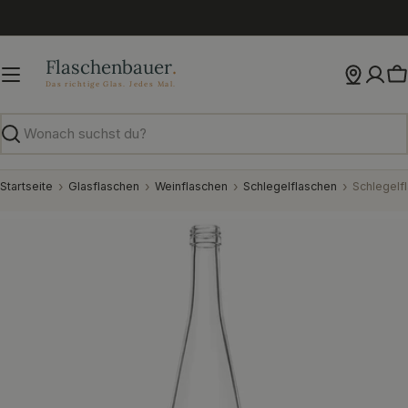
Zum
Inhalt
springen
W
Suchen
Startseite
Glasflaschen
Weinflaschen
Schlegelflaschen