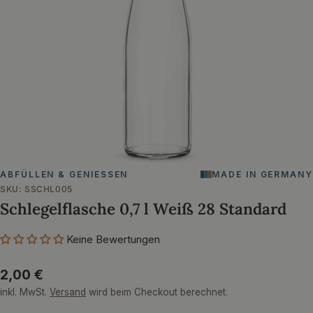
Öffnen Sie das Medium 0 im Modalformat
ABFÜLLEN & GENIESSEN
MADE IN GERMANY
SKU:
SSCHL005
Schlegelflasche 0,7 l Weiß 28 Standard
Keine Bewertungen
Regulärer
2,00 €
Preis
inkl. MwSt.
Versand
wird beim Checkout berechnet.