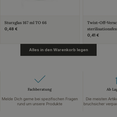
Sturzglas 167 ml TO 66
Twist-Off-Vers
Regulärer
0,48 €
sterilisationsfes
Preis
Regulärer
0,41 €
Preis
Alles in den Warenkorb legen
Fachberatung
Ab La
Melde Dich gerne bei spezifischen Fragen
Die meisten Artik
rund um unsere Produkte
bruchsicher verpac